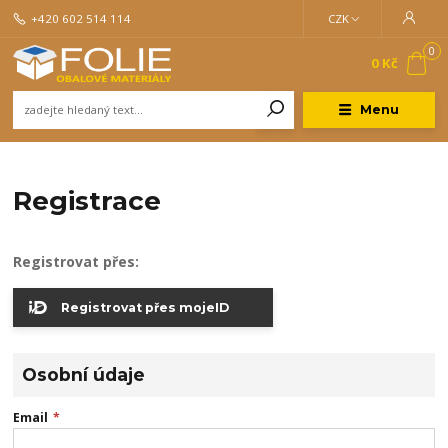
+420 602 514 114
CZK
0
0 Kč
Menu
Registrace
Registrovat přes:
Registrovat přes mojeID
Osobní údaje
Email
*