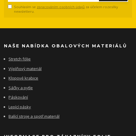
Souhlasím se
zpracováním osobních údajů
za účelem rozesílky
newsletteru.
NAŠE NABÍDKA OBALOVÝCH MATERIÁLŮ
Stretch fólie
Výplňový materiál
Klopové krabice
Sáčky a pytle
Páskování
Lepící pásky
Balící stroje a spotř.materiál