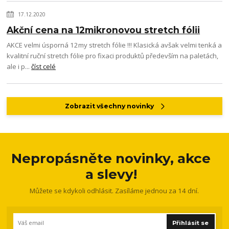
17.12.2020
Akční cena na 12mikronovou stretch fólii
AKCE velmi úsporná 12my stretch fólie !!! Klasická avšak velmi tenká a
kvalitní ruční stretch fólie pro fixaci produktů především na paletách,
ale i p...
číst celé
Zobrazit všechny novinky
Nepropásněte novinky, akce
a slevy!
Můžete se kdykoli odhlásit. Zasíláme jednou za 14 dní.
Přihlásit se