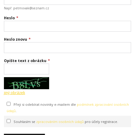
Např. petrnovak@seznam.cz
Heslo
*
Heslo znovu
*
Opište text z obrázku
*
jiný obrázek
Přeji si odebírat novinky e-mailem dle
podmínek zpracování osobních
údajů
.
Souhlasím se
zpracováním osobních údajů
pro účely registrace.