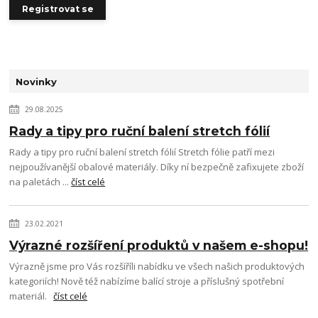
Registrovat se
Novinky
29.08.2025
Rady a tipy pro ruční balení stretch fólií
Rady a tipy pro ruční balení stretch fólií Stretch fólie patří mezi
nejpoužívanější obalové materiály. Díky ní bezpečně zafixujete zboží
na paletách ...
číst celé
23.02.2021
Výrazné rozšíření produktů v našem e-shopu!
Výrazně jsme pro Vás rozšíříli nabídku ve všech našich produktových
kategoriích! Nově též nabízíme balící stroje a příslušný spotřební
materiál.
číst celé