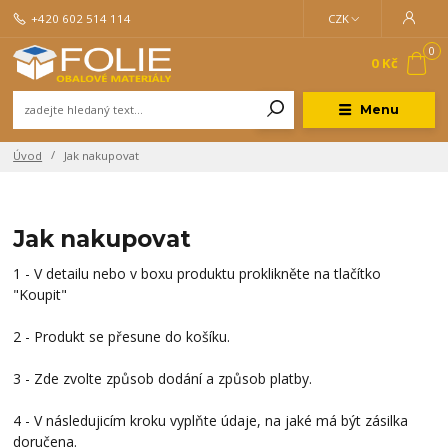
+420 602 514 114
CZK
0
0 Kč
Menu
Úvod
Jak nakupovat
Jak nakupovat
1 - V detailu nebo v boxu produktu proklikněte na tlačítko
"Koupit"
2 - Produkt se přesune do košíku.
3 - Zde zvolte způsob dodání a způsob platby.
4 - V následujicím kroku vyplňte údaje, na jaké má být zásilka
doručena.