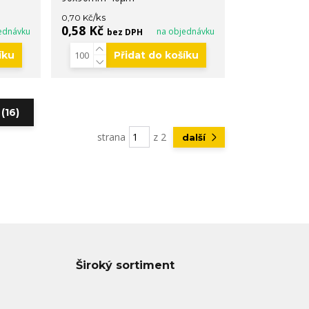
/
ks
0,70 Kč
0,58 Kč
ednávku
na objednávku
bez DPH
íku
Přidat do košíku
(16)
strana
z 2
další
Široký sortiment