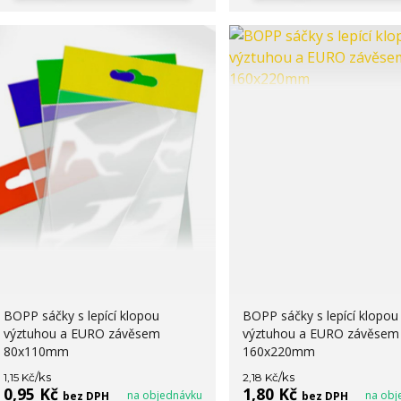
BOPP sáčky s lepící klopou
BOPP sáčky s lepící klopou
výztuhou a EURO závěsem
výztuhou a EURO závěsem
80x110mm
160x220mm
/
ks
/
ks
1,15 Kč
2,18 Kč
0,95 Kč
1,80 Kč
na objednávku
na obj
bez DPH
bez DPH