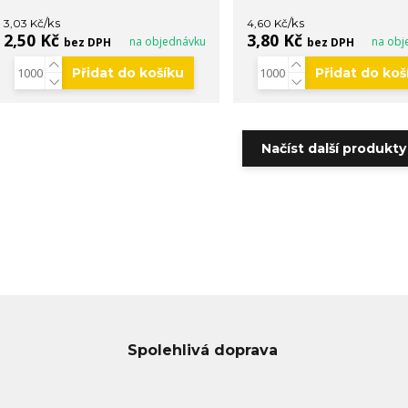
/
ks
/
ks
3,03 Kč
4,60 Kč
2,50 Kč
3,80 Kč
na objednávku
na obj
bez DPH
bez DPH
Přidat do košíku
Přidat do koš
Načíst další produkty 
Spolehlivá doprava