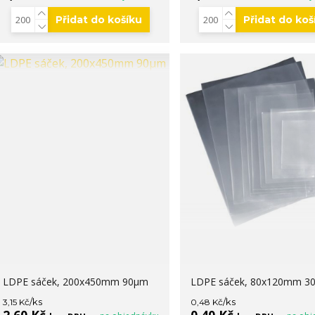
Přidat do košíku
Přidat do koš
LDPE sáček, 200x450mm 90µm
LDPE sáček, 80x120mm 3
/
ks
/
ks
3,15 Kč
0,48 Kč