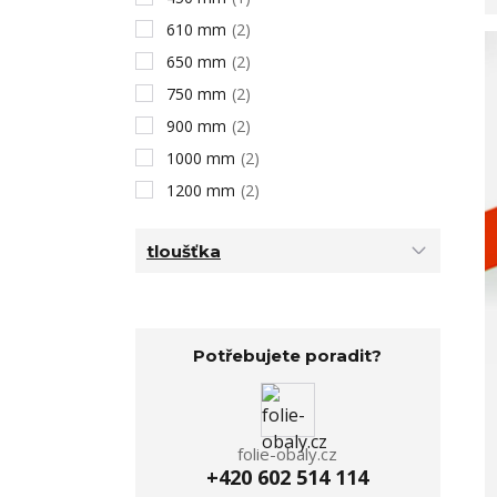
610 mm
(2)
650 mm
(2)
750 mm
(2)
900 mm
(2)
1000 mm
(2)
1200 mm
(2)
tloušťka
Potřebujete poradit?
folie-obaly.cz
+420 602 514 114