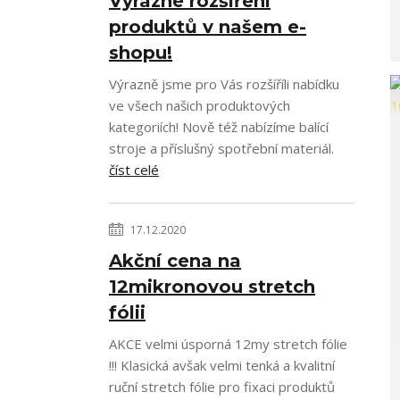
Výrazné rozšíření
produktů v našem e-
shopu!
Výrazně jsme pro Vás rozšíříli nabídku
ve všech našich produktových
kategoriích! Nově též nabízíme balící
stroje a příslušný spotřební materiál.
číst celé
17.12.2020
Akční cena na
12mikronovou stretch
fólii
AKCE velmi úsporná 12my stretch fólie
!!! Klasická avšak velmi tenká a kvalitní
ruční stretch fólie pro fixaci produktů