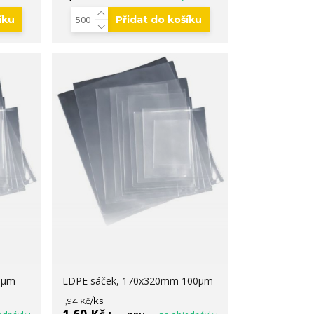
íku
Přidat do košíku
0µm
LDPE sáček, 170x320mm 100µm
/
ks
1,94 Kč