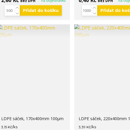
2,60 Kč
0,40 Kč
na objednávku
na obj
bez DPH
bez DPH
Přidat do košíku
Přidat do koš
LDPE sáček, 170x400mm 100µm
LDPE sáček, 220x400mm 
/
ks
/
ks
3,15 Kč
3,39 Kč