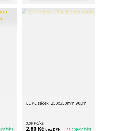
LDPE sáček, 250x350mm 90µm
/
ks
3,39 Kč
2,80 Kč
ednávku
na objednávku
bez DPH