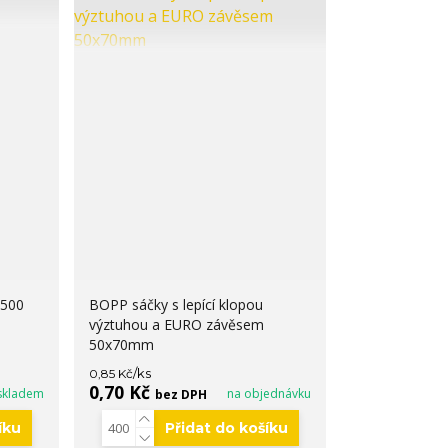
 500
BOPP sáčky s lepící klopou
výztuhou a EURO závěsem
50x70mm
/
ks
0,85 Kč
0,70 Kč
skladem
na objednávku
bez DPH
íku
Přidat do košíku