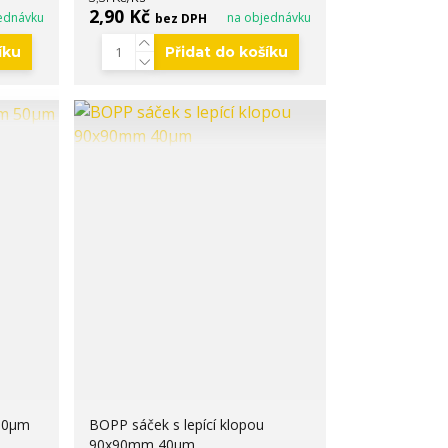
2,90 Kč
ednávku
na objednávku
bez DPH
íku
Přidat do košíku
50µm
BOPP sáček s lepící klopou
90x90mm 40µm