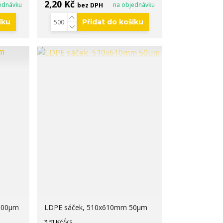
2,20 Kč
ednávku
na objednávku
bez DPH
íku
Přidat do košíku
100µm
LDPE sáček, 510x610mm 50µm
/
ks
3,51 Kč