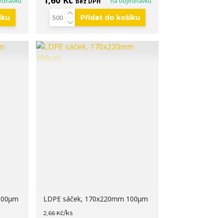
1,60 Kč
ednávku
na objednávku
bez DPH
íku
Přidat do košíku
100µm
LDPE sáček, 170x220mm 100µm
/
ks
2,66 Kč