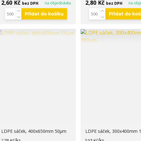
2,60 Kč
2,80 Kč
na objednávku
na obj
bez DPH
bez DPH
Přidat do košíku
Přidat do koš
LDPE sáček, 400x650mm 50µm
LDPE sáček, 300x400mm 
/
ks
/
ks
2,78 Kč
5,93 Kč