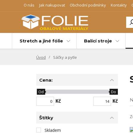
O nás
Jak nakupovat
Obchodní podmínky
Kontakty
Stretch a jiné fólie
Balící stroje
Úvod
Sáčky a pytle
Cena:
Od
Do
N
Kč
Kč
Z
Štítky
Skladem