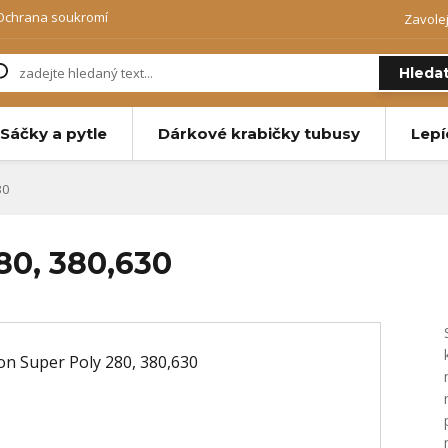
Ochrana soukromí
Zavole
Hleda
Sáčky a pytle
Dárkové krabičky tubusy
Lepí
30
80, 380,630