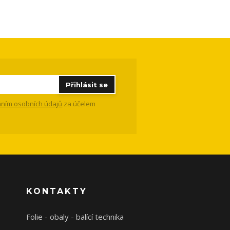
Přihlásit se
ním osobních údajů
za účelem
KONTAKTY
Folie - obaly - balící technika