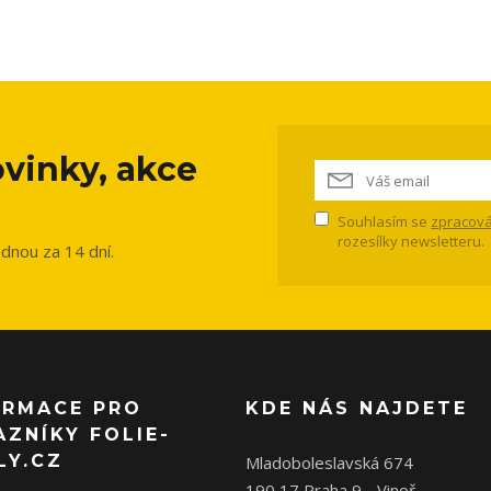
vinky, akce
Souhlasím se
zpracová
rozesílky newsletteru.
ednou za 14 dní.
ORMACE PRO
KDE NÁS NAJDETE
AZNÍKY FOLIE-
LY.CZ
Mladoboleslavská 674
190 17 Praha 9 - Vinoř