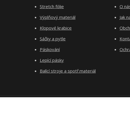
Stretch fólie
O ná
Výplňový materiál
Jak 
Klopové krabice
Obch
Sáčky a pytle
Kont
Páskování
Ochr
Lepící pásky
Balící stroje a spotř.materiál