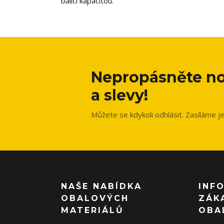
balící kapacitou.
Nepropásněte no
a slevy!
Můžete se kdykoli odhlásit. Zasíláme j
NAŠE NABÍDKA
INF
OBALOVÝCH
ZÁK
MATERIÁLŮ
OBA