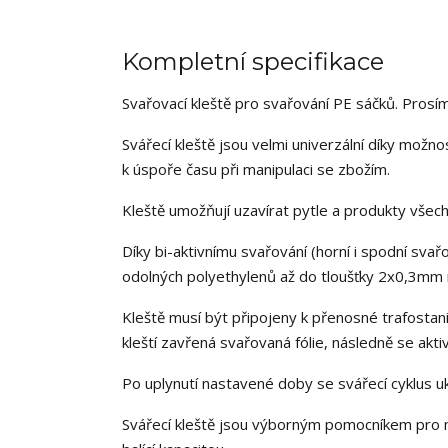
Kompletní specifikace
Svařovací kleště pro svařování PE sáčků. Prosí
Svářecí kleště jsou velmi univerzální díky možno
k úspoře času při manipulaci se zbožím.
Kleště umožňují uzavírat pytle a produkty všec
Díky bi-aktivnímu svařování (horní i spodní s
odolných polyethylenů až do tloušťky 2x0,3mm n
Kleště musí být připojeny k přenosné trafostanic
kleští zavřená svařovaná fólie, následně se akti
Po uplynutí nastavené doby se svářecí cyklus uko
Svářecí kleště jsou výborným pomocníkem pro m