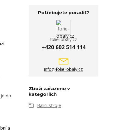
Potřebujete poradit?
folie-obaly.cz
ází
+420 602 514 114
info@folie-obaly.cz
i
Zboží zařazeno v
kategoriích
 je do
Balící stroje
bní a