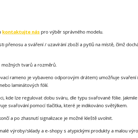
m
kontaktujte nás
pro výběr správného modelu.
sti přenosu a sváření / uzavírání zboží a pytlů na místě, čímž doch
h možných tvarů a rozměrů.
vařovací rameno je vybaveno odporovým drátem) umožňuje svaření 
ebo laminátových fólií.
i, kde lze regulovat dobu sváru, dle typu svařované fólie. Jakmile
vuje svařování pomocí tlačítka, které je indikováno světýlkem.
nčí a po zhasnutí signalizace je možné kleště uvolnit.
alé výroby/sklady a e-shopy s atypickými produkty a malou výro