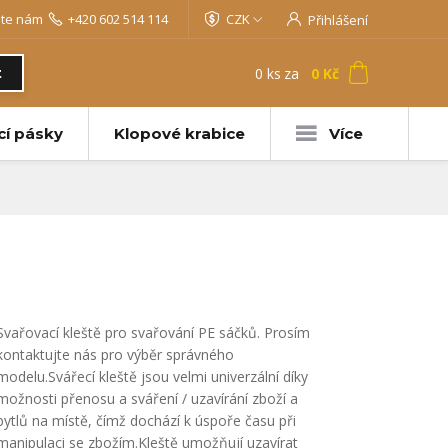
jte nám
+420 602 514 114
CZK
Přihlášení
0
ks
za
0 Kč
t
cí pásky
Klopové krabice
Více
Svařovací kleště pro svařování PE sáčků. Prosím
kontaktujte nás pro výběr správného
modelu.Svářecí kleště jsou velmi univerzální díky
možnosti přenosu a sváření / uzavírání zboží a
pytlů na místě, čímž dochází k úspoře času při
manipulaci se zbožím.Kleště umožňují uzavírat