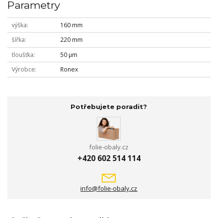
Parametry
výška
160 mm
šířka
220 mm
tloušťka
50 µm
Výrobce
Ronex
Potřebujete poradit?
folie-obaly.cz
+420 602 514 114
info@folie-obaly.cz