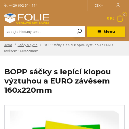
+420 602 514 114
CZK
0
0 Kč
Menu
Úvod
Sáčky a pytle
BOPP sáčky s lepící klopou výztuhou a EURO
závěsem 160x220mm
BOPP sáčky s lepící klopou
výztuhou a EURO závěsem
160x220mm