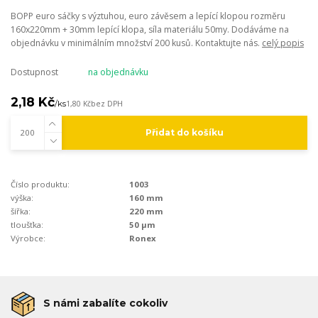
BOPP euro sáčky s výztuhou, euro závěsem a lepící klopou rozměru
160x220mm + 30mm lepící klopa, síla materiálu 50my. Dodáváme na
objednávku v minimálním množství 200 kusů. Kontaktujte nás.
celý popis
Dostupnost
na objednávku
2,18 Kč
/
ks
1,80 Kč
bez DPH
Přidat do košíku
Číslo produktu:
1003
výška:
160 mm
šířka:
220 mm
tloušťka:
50 µm
Výrobce:
Ronex
S námi zabalíte cokoliv