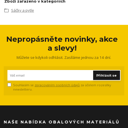
Zboží zařazeno v kategoriích
Sáčky a pytle
Nepropásněte novinky, akce
a slevy!
Můžete se kdykoli odhlásit. Zasíláme jednou za 14 dní.
Přihlásit se
Souhlasím se
zpracováním osobních údajů
za účelem rozesílky
newsletteru.
NAŠE NABÍDKA OBALOVÝCH MATERIÁLŮ