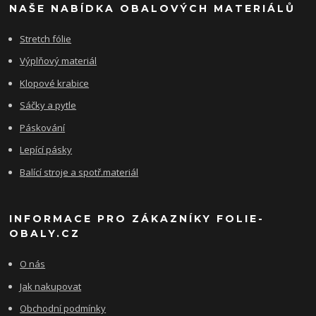
NAŠE NABÍDKA OBALOVÝCH MATERIÁLŮ
Stretch fólie
Výplňový materiál
Klopové krabice
Sáčky a pytle
Páskování
Lepící pásky
Balící stroje a spotř.materiál
INFORMACE PRO ZÁKAZNÍKY FOLIE-
OBALY.CZ
O nás
Jak nakupovat
Obchodní podmínky