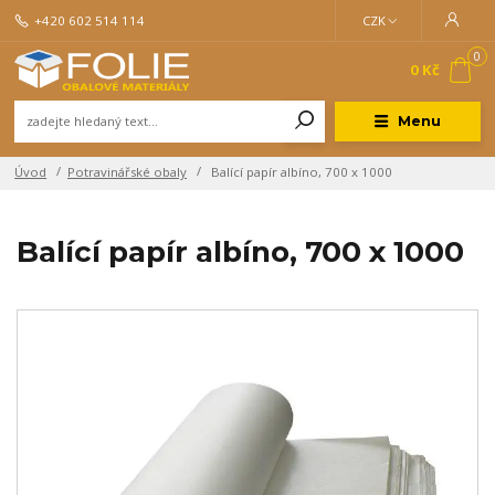
+420 602 514 114
CZK
0
0 Kč
Menu
Úvod
Potravinářské obaly
Balící papír albíno, 700 x 1000
Balící papír albíno, 700 x 1000