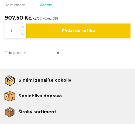
Dostupnost
Skladem
907,50 Kč
/
ks
750 Kč
bez DPH
Přidat do košíku
Číslo produktu:
16
S námi zabalíte cokoliv
Spolehlivá doprava
Široký sortiment