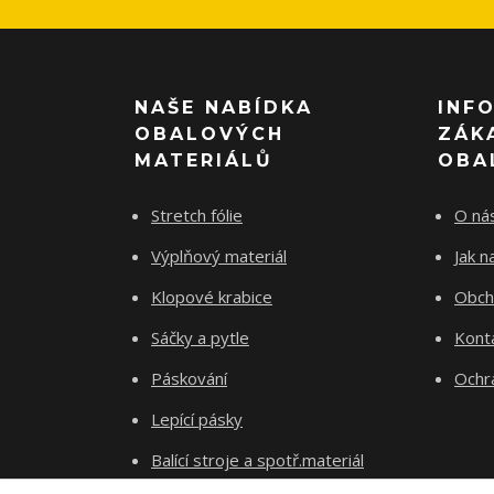
NAŠE NABÍDKA
INF
OBALOVÝCH
ZÁK
MATERIÁLŮ
OBA
Stretch fólie
O ná
Výplňový materiál
Jak 
Klopové krabice
Obch
Sáčky a pytle
Kont
Páskování
Ochr
Lepící pásky
Balící stroje a spotř.materiál