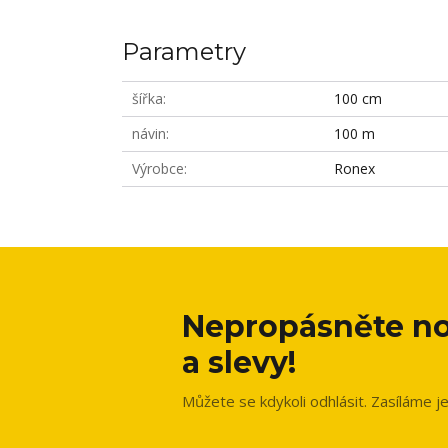
Parametry
šířka
100 cm
návin
100 m
Výrobce
Ronex
Nepropásněte no
a slevy!
Můžete se kdykoli odhlásit. Zasíláme j