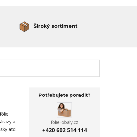
Široký sortiment
Potřebujete poradit?
fólie
nárazy a
folie-obaly.cz
isky atd.
+420 602 514 114