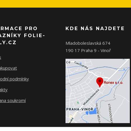
ORMACE PRO
KDE NÁS NAJDETE
AZNÍKY FOLIE-
LY.CZ
Mladoboleslavská 674
190 17 Praha 9 - Vinoř
s
nakupovat
odní podmínky
akty
ana soukromí