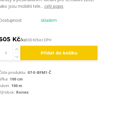
jako jsou mobilní tele...
celý popis
Dostupnost
skladem
605 Kč
/
ks
500 Kč
bez DPH
Přidat do košíku
Číslo produktu:
07-E-BFM1-Č
šířka:
100 cm
návin:
100 m
Výrobce:
Ronex