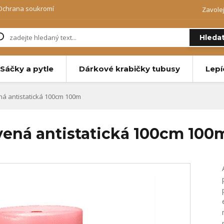
Ochrana soukromí
Zavole
Hleda
Sáčky a pytle
Dárkové krabičky tubusy
Lepí
ná antistatická 100cm 100m
rvená antistatická 100cm 100