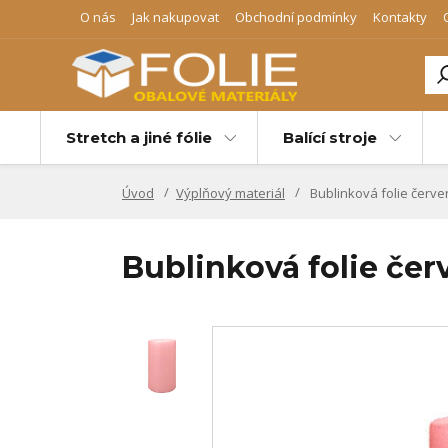
O nás
Jak nakupovat
Obchodní podmínky
Kontakty
Stretch a jiné fólie
Balící stroje
Úvod
Výplňový materiál
Bublinková folie červe
Bublinková folie če