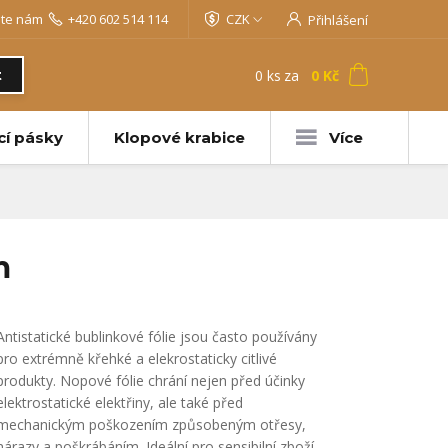
jte nám
+420 602 514 114
CZK
Přihlášení
0
ks
za
0 Kč
t
cí pásky
Klopové krabice
Více
m
Antistatické bublinkové fólie jsou často používány
pro extrémně křehké a elekrostaticky citlivé
produkty. Nopové fólie chrání nejen před účinky
elektrostatické elektřiny, ale také před
mechanickým poškozením způsobeným otřesy,
nárazy a poškrábáním. Ideální pro sensibilní zboží