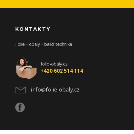
KONTAKTY
Folie - obaly - balící technika
folie-obaly.cz
+420 602 514 114
info@folie-obaly.cz