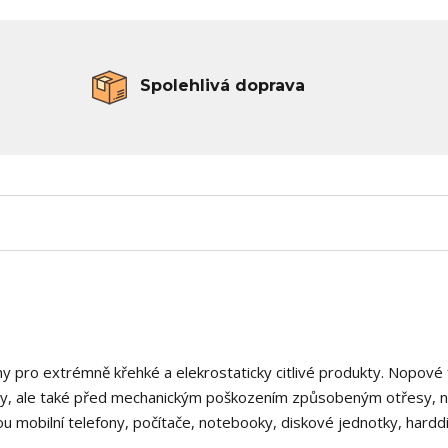
Spolehlivá doprava
ány pro extrémně křehké a elekrostaticky citlivé produkty. Nopové 
třiny, ale také před mechanickým poškozením způsobeným otřesy, 
sou mobilní telefony, počítače, notebooky, diskové jednotky, hardd