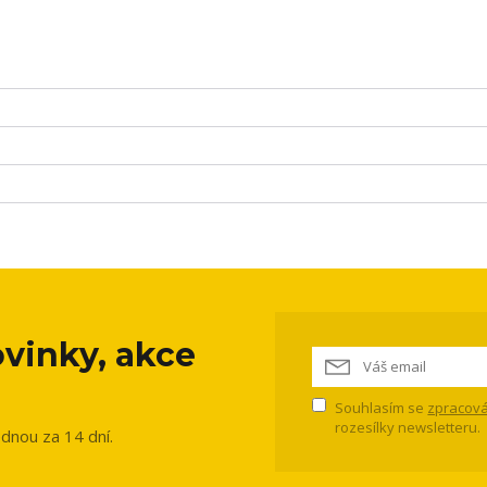
vinky, akce
Souhlasím se
zpracová
rozesílky newsletteru.
ednou za 14 dní.