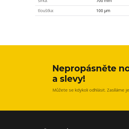
šířka
700 mm
tloušťka
100 µm
Nepropásněte no
a slevy!
Můžete se kdykoli odhlásit. Zasíláme j