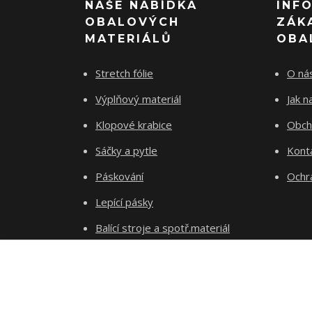
NAŠE NABÍDKA
INF
OBALOVÝCH
ZÁK
MATERIÁLŮ
OBA
Stretch fólie
O ná
Výplňový materiál
Jak 
Klopové krabice
Obch
Sáčky a pytle
Kont
Páskování
Ochr
Lepící pásky
Balící stroje a spotř.materiál