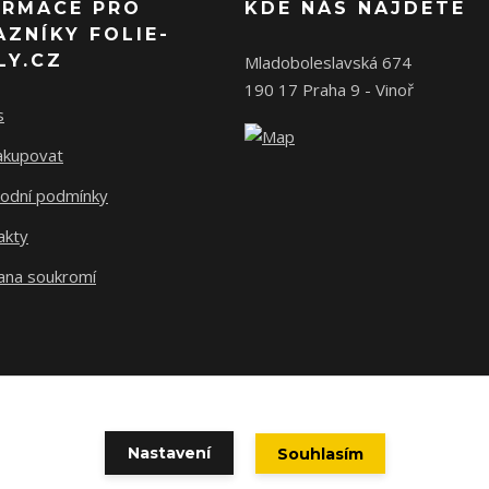
ORMACE PRO
KDE NÁS NAJDETE
AZNÍKY FOLIE-
LY.CZ
Mladoboleslavská 674
190 17 Praha 9 - Vinoř
s
nakupovat
odní podmínky
akty
ana soukromí
Nastavení
Souhlasím