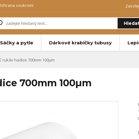
Ochrana soukromí
Zavole
Hleda
Sáčky a pytle
Dárkové krabičky tubusy
Lepí
PE rukáv hadice 700mm 100µm
adice 700mm 100µm