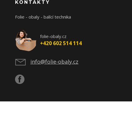
KONTAKTY
Folie - obaly - balící technika
folie-obaly.cz
+420 602 514 114
info@folie-obaly.cz