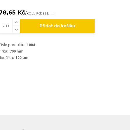
78,65 Kč
/
kg
65 Kč
bez DPH
Přidat do košíku
Číslo produktu:
1004
šířka:
700 mm
tloušťka:
100 µm