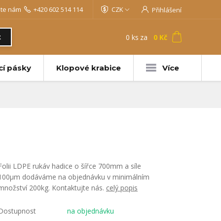
jte nám
+420 602 514 114
CZK
Přihlášení
0
ks
za
0 Kč
t
cí pásky
Klopové krabice
Více
Folii LDPE rukáv hadice o šířce 700mm a síle
100µm dodáváme na objednávku v minimálním
množství 200kg. Kontaktujte nás.
celý popis
Dostupnost
na objednávku