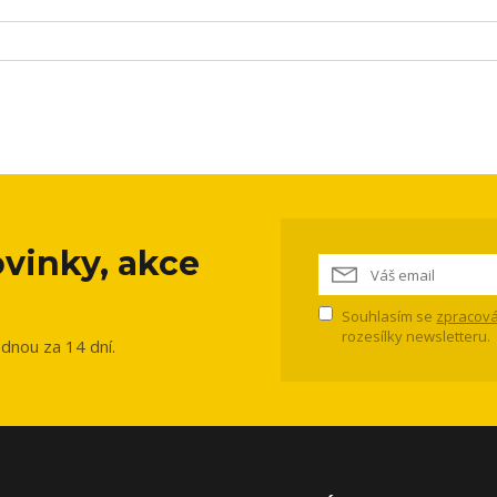
vinky, akce
Souhlasím se
zpracová
rozesílky newsletteru.
ednou za 14 dní.