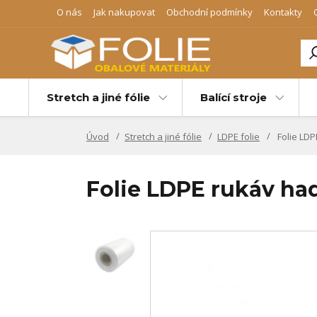
O nás
Jak nakupovat
Obchodní podmínky
Kontakty
Stretch a jiné fólie
Balící stroje
Úvod
Stretch a jiné fólie
LDPE folie
Folie LD
Folie LDPE rukáv h