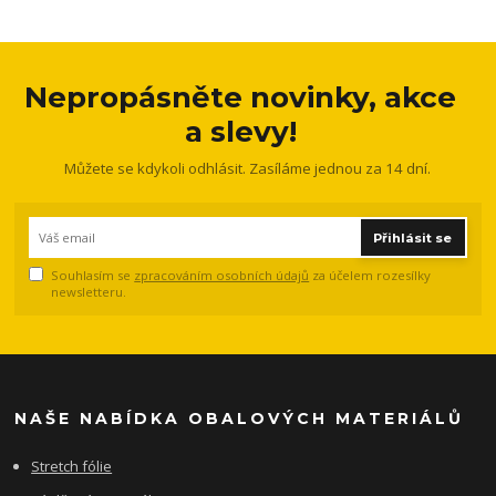
Nepropásněte novinky, akce
a slevy!
Můžete se kdykoli odhlásit. Zasíláme jednou za 14 dní.
Přihlásit se
Souhlasím se
zpracováním osobních údajů
za účelem rozesílky
newsletteru.
NAŠE NABÍDKA OBALOVÝCH MATERIÁLŮ
Stretch fólie