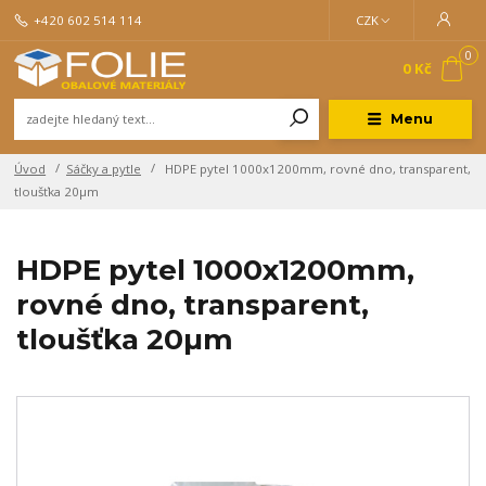
+420 602 514 114
CZK
0
0 Kč
Menu
Úvod
Sáčky a pytle
HDPE pytel 1000x1200mm, rovné dno, transparent,
tloušťka 20µm
HDPE pytel 1000x1200mm,
rovné dno, transparent,
tloušťka 20µm