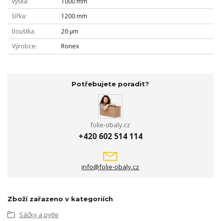
výška
1000 mm
šířka
1200 mm
tloušťka
20 µm
Výrobce
Ronex
Potřebujete poradit?
folie-obaly.cz
+420 602 514 114
info@folie-obaly.cz
Zboží zařazeno v kategoriích
Sáčky a pytle