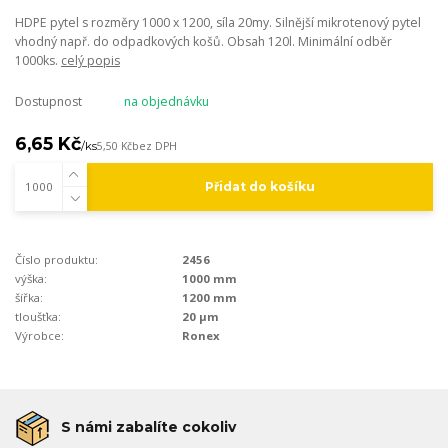
HDPE pytel s rozměry 1000 x 1200, síla 20my. Silnější mikrotenový pytel
vhodný např. do odpadkových košů. Obsah 120l. Minimální odběr
1000ks.
celý popis
Dostupnost
na objednávku
6,65 Kč
/
ks
5,50 Kč
bez DPH
Přidat do košíku
Číslo produktu:
2456
výška:
1000 mm
šířka:
1200 mm
tloušťka:
20 µm
Výrobce:
Ronex
S námi zabalíte cokoliv