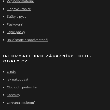
Výplňový materiál
Klopové krabice
Sáčky a pytle
Páskování
Lepící pásky
Balící stroje a spotř.materiál
INFORMACE PRO ZÁKAZNÍKY FOLIE-
OBALY.CZ
O nás
Jak nakupovat
Obchodní podmínky
Kontakty
Ochrana soukromí