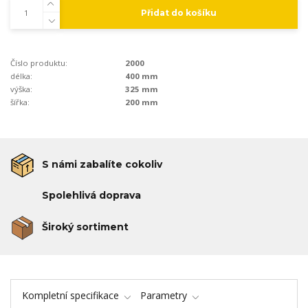
Přidat do košíku
Číslo produktu:
2000
délka:
400 mm
výška:
325 mm
šířka:
200 mm
S námi zabalíte cokoliv
Spolehlivá doprava
Široký sortiment
Kompletní specifikace
Parametry