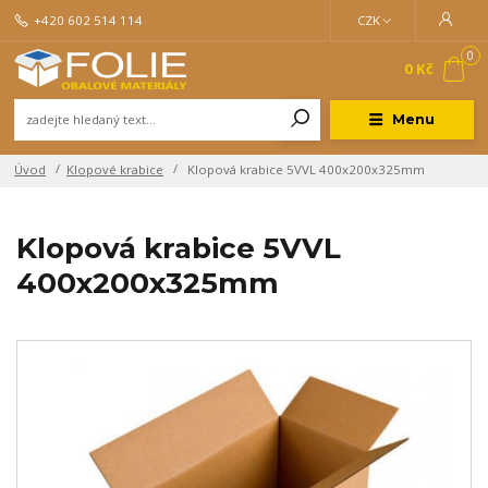
+420 602 514 114
CZK
0
0 Kč
Menu
Úvod
Klopové krabice
Klopová krabice 5VVL 400x200x325mm
Klopová krabice 5VVL
400x200x325mm