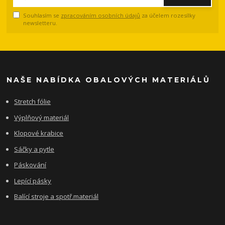
Souhlasím se
zpracováním osobních údajů
za účelem rozesílky
newsletteru.
NAŠE NABÍDKA OBALOVÝCH MATERIÁLŮ
Stretch fólie
Výplňový materiál
Klopové krabice
Sáčky a pytle
Páskování
Lepící pásky
Balící stroje a spotř.materiál