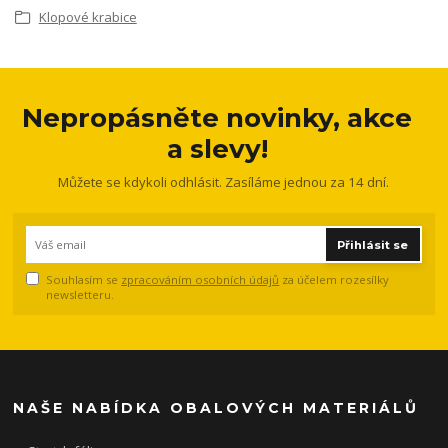
Klopové krabice
Nepropásněte novinky, akce
a slevy!
Můžete se kdykoli odhlásit. Zasíláme jednou za 14 dní.
Přihlásit se
Souhlasím se
zpracováním osobních údajů
za účelem rozesílky
newsletteru.
NAŠE NABÍDKA OBALOVÝCH MATERIÁLŮ