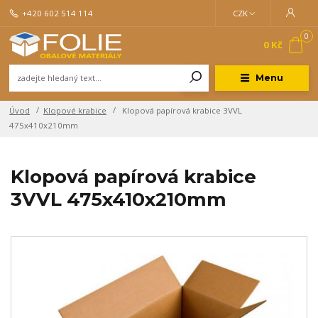
+420 602 514 114
CZK
0
0 Kč
Menu
Úvod
Klopové krabice
Klopová papírová krabice 3VVL
475x410x210mm
Klopová papírová krabice
3VVL 475x410x210mm