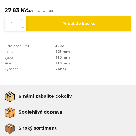
27,83 Kč
/
ks
23 Kč
bez DPH
Přidat do košíku
Číslo produktu:
3002
délka:
475 mm
výška:
410 mm
šířka:
210 mm
Výrobce:
Ronex
S námi zabalíte cokoliv
Spolehlivá doprava
Široký sortiment