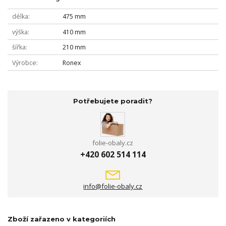
délka
475 mm
výška
410 mm
šířka
210 mm
Výrobce
Ronex
Potřebujete poradit?
folie-obaly.cz
+420 602 514 114
info@folie-obaly.cz
Zboží zařazeno v kategoriích