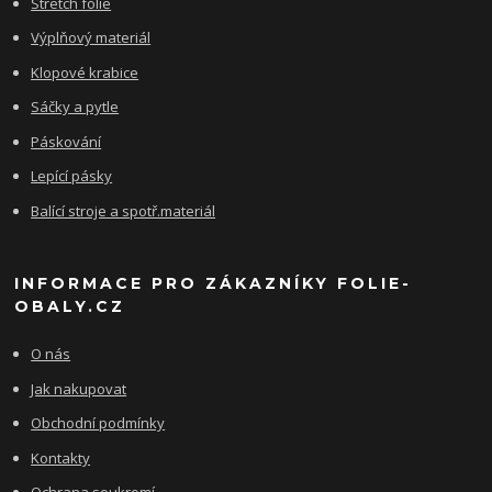
Stretch fólie
Výplňový materiál
Klopové krabice
Sáčky a pytle
Páskování
Lepící pásky
Balící stroje a spotř.materiál
INFORMACE PRO ZÁKAZNÍKY FOLIE-
OBALY.CZ
O nás
Jak nakupovat
Obchodní podmínky
Kontakty