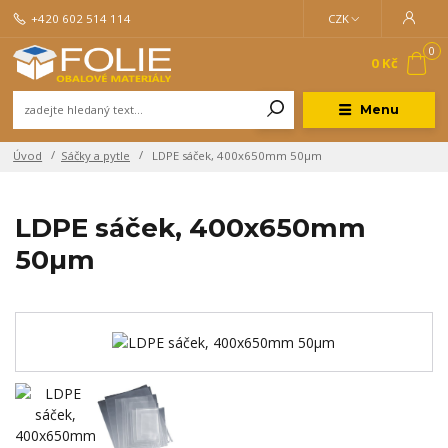
+420 602 514 114
CZK
0
0 Kč
Menu
Úvod
Sáčky a pytle
LDPE sáček, 400x650mm 50µm
LDPE sáček, 400x650mm
50µm