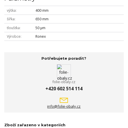
výška
400 mm
šířka
650 mm
tloušťka
50 µm
Výrobce
Ronex
Potřebujete poradit?
folie-obaly.cz
+420 602 514 114
info@folie-obaly.cz
Zboží zařazeno v kategoriích