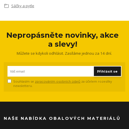
Sáčky a pytle
Nepropásněte novinky, akce
a slevy!
Můžete se kdykoli odhlásit. Zasíláme jednou za 14 dní.
Přihlásit se
Souhlasím se
zpracováním osobních údajů
za účelem rozesílky
newsletteru.
NAŠE NABÍDKA OBALOVÝCH MATERIÁLŮ