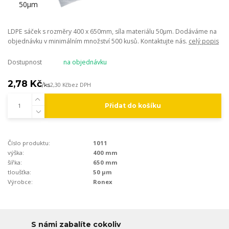
LDPE sáček s rozměry 400 x 650mm, síla materiálu 50µm. Dodáváme na
objednávku v minimálním množství 500 kusů. Kontaktujte nás.
celý popis
Dostupnost
na objednávku
2,78 Kč
/
ks
2,30 Kč
bez DPH
Přidat do košíku
Číslo produktu:
1011
výška:
400 mm
šířka:
650 mm
tloušťka:
50 µm
Výrobce:
Ronex
S námi zabalíte cokoliv