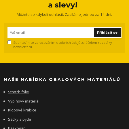
a slevy!
Můžete se kdykoli odhlásit. Zasíláme jednou za 14 dní.
Přihlásit se
Souhlasím se
zpracováním osobních údajů
za účelem rozesílky
newsletteru.
NAŠE NABÍDKA OBALOVÝCH MATERIÁLŮ
Stretch fólie
Výplňový materiál
Klopové krabice
Sáčky a pytle
Páskování