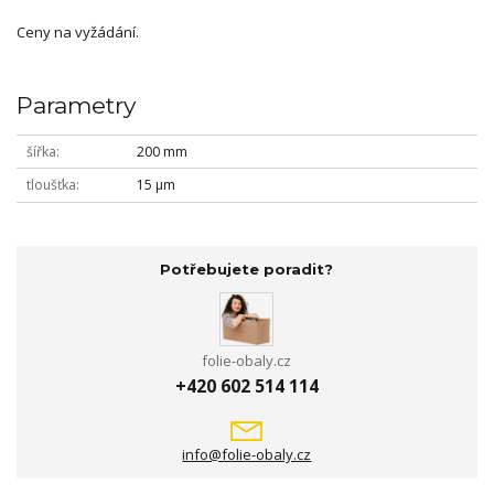
Ceny na vyžádání.
Parametry
šířka
200 mm
tloušťka
15 µm
Potřebujete poradit?
folie-obaly.cz
+420 602 514 114
info@folie-obaly.cz