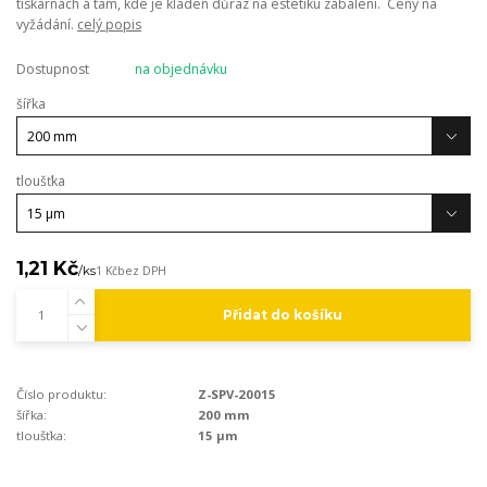
tiskárnách a tam, kde je kladen důraz na estetiku zabalení. Ceny na
vyžádání.
celý popis
Dostupnost
na objednávku
šířka
tloušťka
1,21 Kč
/
ks
1 Kč
bez DPH
Přidat do košíku
Číslo produktu:
Z-SPV-20015
šířka:
200 mm
tloušťka:
15 µm