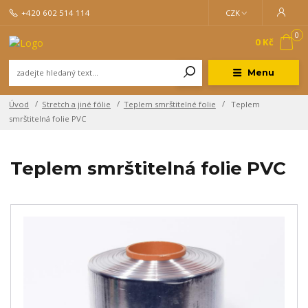
+420 602 514 114
CZK
0
0 Kč
Menu
Úvod
Stretch a jiné fólie
Teplem smrštitelné folie
Teplem
smrštitelná folie PVC
Teplem smrštitelná folie PVC