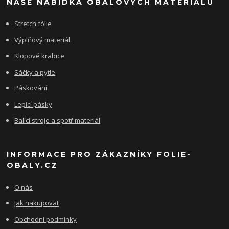
NAŠE NABÍDKA OBALOVÝCH MATERIÁLŮ
Stretch fólie
Výplňový materiál
Klopové krabice
Sáčky a pytle
Páskování
Lepící pásky
Balící stroje a spotř.materiál
INFORMACE PRO ZÁKAZNÍKY FOLIE-
OBALY.CZ
O nás
Jak nakupovat
Obchodní podmínky