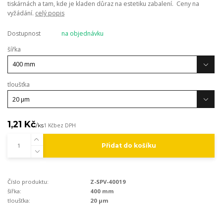
tiskárnách a tam, kde je kladen důraz na estetiku zabalení. Ceny na
vyžádání.
celý popis
Dostupnost
na objednávku
šířka
tloušťka
1,21 Kč
/
ks
1 Kč
bez DPH
Přidat do košíku
Číslo produktu:
Z-SPV-40019
šířka:
400 mm
tloušťka:
20 µm