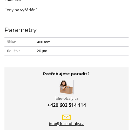
Ceny na vyžádání.
Parametry
šířka
400 mm
tloušťka
20 µm
Potřebujete poradit?
folie-obaly.cz
+420 602 514 114
info@folie-obaly.cz