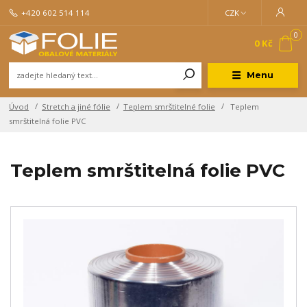
+420 602 514 114
CZK
0
0 Kč
Menu
Úvod
Stretch a jiné fólie
Teplem smrštitelné folie
Teplem
smrštitelná folie PVC
Teplem smrštitelná folie PVC