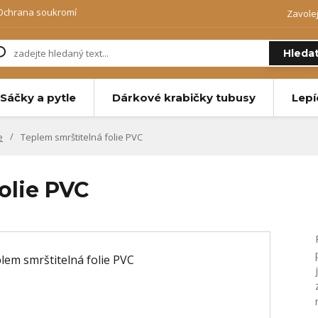
Ochrana soukromí
Zavole
Hleda
Sáčky a pytle
Dárkové krabičky tubusy
Lepí
e
Teplem smrštitelná folie PVC
olie PVC