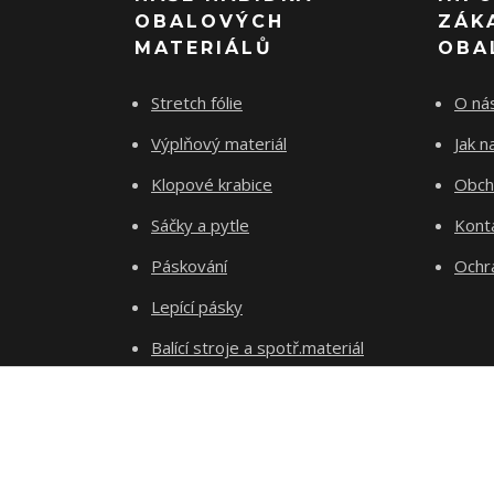
OBALOVÝCH
ZÁK
MATERIÁLŮ
OBA
Stretch fólie
O ná
Výplňový materiál
Jak 
Klopové krabice
Obch
Sáčky a pytle
Kont
Páskování
Ochr
Lepící pásky
Balící stroje a spotř.materiál