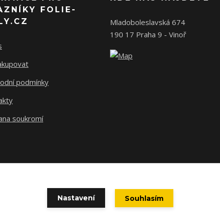
AZNÍKY FOLIE-
LY.CZ
Mladoboleslavská 674
190 17 Praha 9 - Vinoř
s
nakupovat
odní podmínky
akty
ana soukromí
Nastavení
Souhlasím
© Ronex s.r.o.