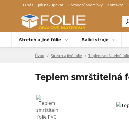
O nás
Jak nakupovat
Obchodní podmínky
Kontakty
Stretch a jiné fólie
Balící stroje
Úvod
Stretch a jiné fólie
Teplem smrštitelné foli
Teplem smrštitelná f