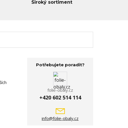
Široký sortiment
Potřebujete poradit?
ších
folie-obaly.cz
+420 602 514 114
info@folie-obaly.cz