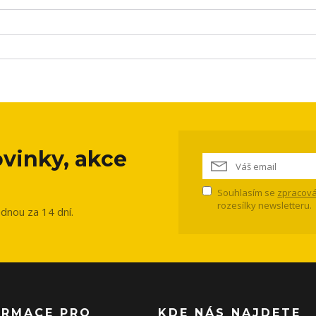
vinky, akce
Souhlasím se
zpracová
rozesílky newsletteru.
ednou za 14 dní.
ORMACE PRO
KDE NÁS NAJDETE