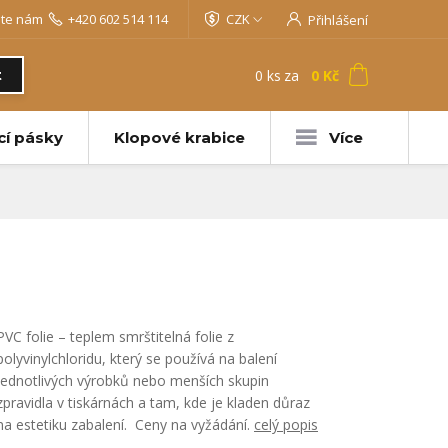
jte nám
+420 602 514 114
CZK
Přihlášení
0
ks
za
0 Kč
t
cí pásky
Klopové krabice
Více
PVC folie – teplem smrštitelná folie z
polyvinylchloridu, který se používá na balení
jednotlivých výrobků nebo menších skupin
zpravidla v tiskárnách a tam, kde je kladen důraz
na estetiku zabalení. Ceny na vyžádání.
celý popis