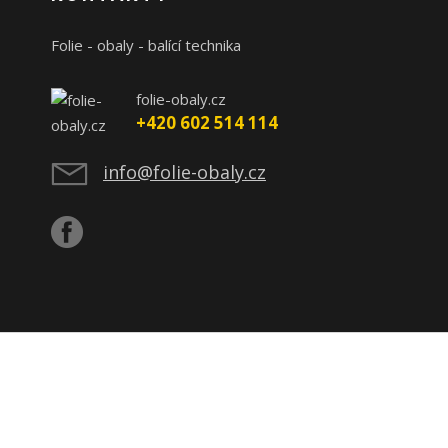
Folie - obaly - balící technika
folie-obaly.cz
+420 602 514 114
info@folie-obaly.cz