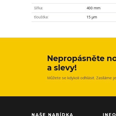
šířka
400 mm
tloušťka
15 µm
Nepropásněte no
a slevy!
Můžete se kdykoli odhlásit. Zasíláme j
NAŠE NABÍDKA
INF