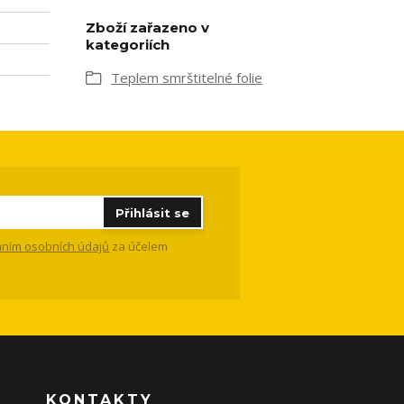
Zboží zařazeno v
kategoriích
Teplem smrštitelné folie
Přihlásit se
ním osobních údajů
za účelem
KONTAKTY