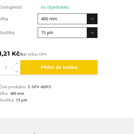
Dostupnost
na objednávku
šířka
tloušťka
1,21 Kč
/
ks
1 Kč
bez DPH
Přidat do košíku
Číslo produktu:
Z-SPV-45015
šířka:
400 mm
tloušťka:
15 µm