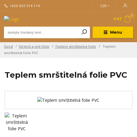
+420 602 514 114
CZK
0
0 Kč
Menu
Úvod
Stretch a jiné fólie
Teplem smrštitelné folie
Teplem
smrštitelná folie PVC
Teplem smrštitelná folie PVC