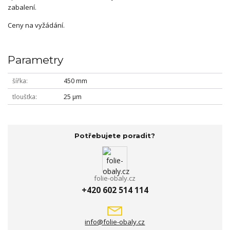
zabalení.
Ceny na vyžádání.
Parametry
šířka
450 mm
tloušťka
25 µm
Potřebujete poradit?
folie-obaly.cz
+420 602 514 114
info@folie-obaly.cz