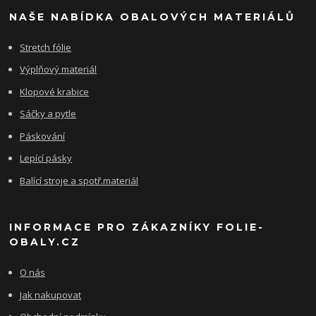
NAŠE NABÍDKA OBALOVÝCH MATERIÁLŮ
Stretch fólie
Výplňový materiál
Klopové krabice
Sáčky a pytle
Páskování
Lepící pásky
Balící stroje a spotř.materiál
INFORMACE PRO ZÁKAZNÍKY FOLIE-
OBALY.CZ
O nás
Jak nakupovat