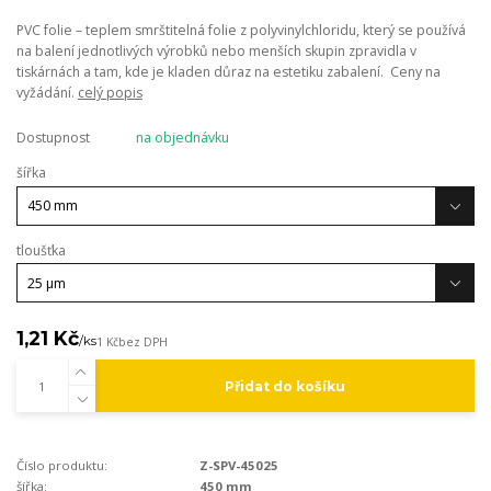
PVC folie – teplem smrštitelná folie z polyvinylchloridu, který se používá
na balení jednotlivých výrobků nebo menších skupin zpravidla v
tiskárnách a tam, kde je kladen důraz na estetiku zabalení. Ceny na
vyžádání.
celý popis
Dostupnost
na objednávku
šířka
tloušťka
1,21 Kč
/
ks
1 Kč
bez DPH
Přidat do košíku
Číslo produktu:
Z-SPV-45025
šířka:
450 mm