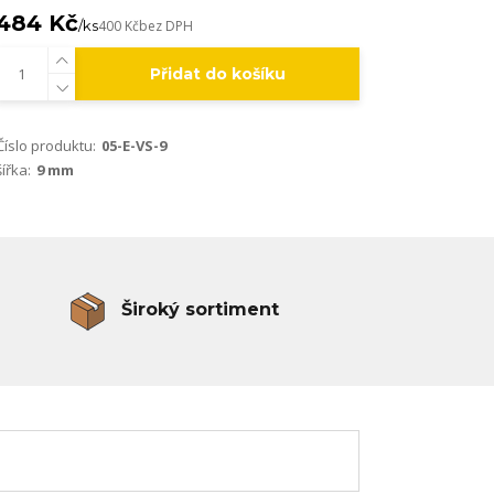
484 Kč
/
ks
400 Kč
bez DPH
Přidat do košíku
Číslo produktu:
05-E-VS-9
šířka:
9 mm
Široký sortiment