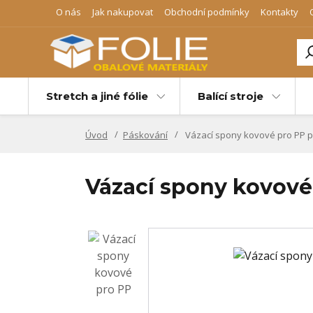
O nás
Jak nakupovat
Obchodní podmínky
Kontakty
Stretch a jiné fólie
Balící stroje
Úvod
Páskování
Vázací spony kovové pro PP 
Vázací spony kovov