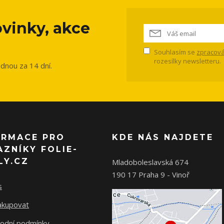
vinky, akce
Souhlasím se
zpracová
rozesílky newsletteru.
ednou za 14 dní.
ORMACE PRO
KDE NÁS NAJDETE
AZNÍKY FOLIE-
LY.CZ
Mladoboleslavská 674
190 17 Praha 9 - Vinoř
s
nakupovat
odní podmínky