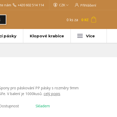
jte nám
+420 602 514 114
CZK
Přihlášení
0
ks
za
0 Kč
t
cí pásky
Klopové krabice
Více
Spony pro páskování PP pásky s rozměry 9mm
šíře. V balení je 1000kusů.
celý popis
Dostupnost
Skladem