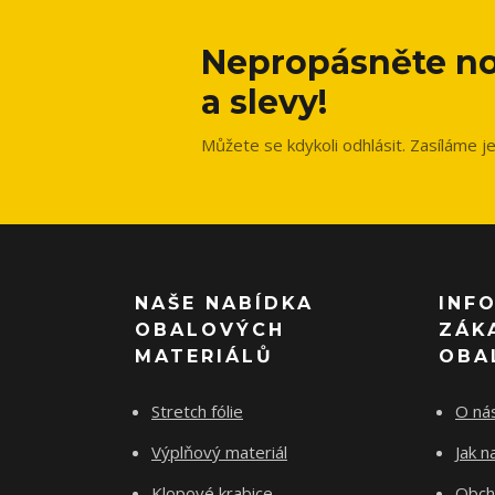
Nepropásněte no
a slevy!
Můžete se kdykoli odhlásit. Zasíláme j
NAŠE NABÍDKA
INF
OBALOVÝCH
ZÁK
MATERIÁLŮ
OBA
Stretch fólie
O ná
Výplňový materiál
Jak 
Klopové krabice
Obch