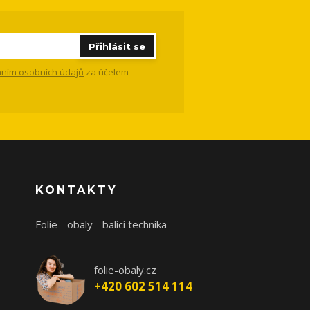
Přihlásit se
ním osobních údajů
za účelem
KONTAKTY
Folie - obaly - balící technika
folie-obaly.cz
+420 602 514 114