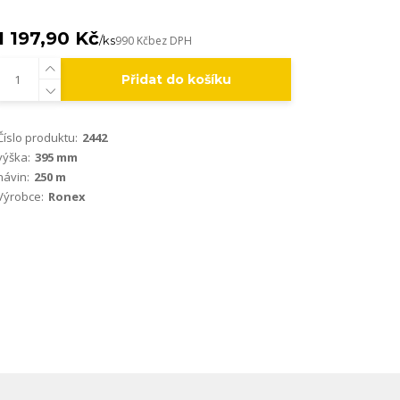
1 197,90 Kč
/
ks
990 Kč
bez DPH
Přidat do košíku
Číslo produktu:
2442
výška:
395 mm
návin:
250 m
Výrobce:
Ronex