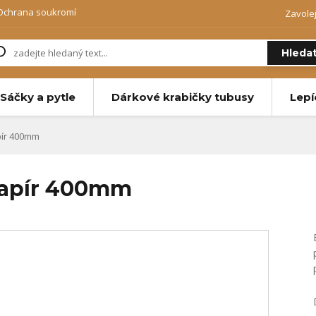
Ochrana soukromí
Zavole
Hleda
Sáčky a pytle
Dárkové krabičky tubusy
Lepí
ír 400mm
papír 400mm