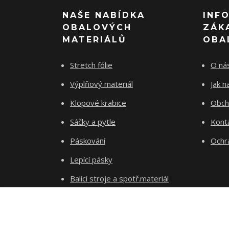
NAŠE NABÍDKA
INF
OBALOVÝCH
ZÁK
MATERIÁLŮ
OBA
Stretch fólie
O ná
Výplňový materiál
Jak 
Klopové krabice
Obch
Sáčky a pytle
Kont
Páskování
Ochr
Lepící pásky
Balící stroje a spotř.materiál