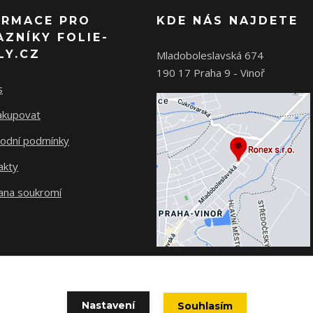
ORMACE PRO
KDE NÁS NAJDETE
AZNÍKY FOLIE-
LY.CZ
Mladoboleslavská 674
190 17 Praha 9 - Vinoř
s
nakupovat
odní podmínky
akty
ana soukromí
Nastavení
Souhlasím