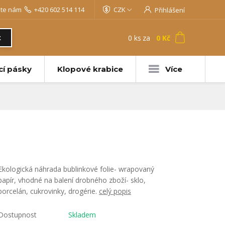
jte nám
+420 602 514 114
CZK
Přihlášení
0
ks
za
0 Kč
t
cí pásky
Klopové krabice
Více
Ekologická náhrada bublinkové folie- wrapovaný
papír, vhodné na balení drobného zboží- sklo,
porcelán, cukrovinky, drogérie.
celý popis
Dostupnost
Skladem