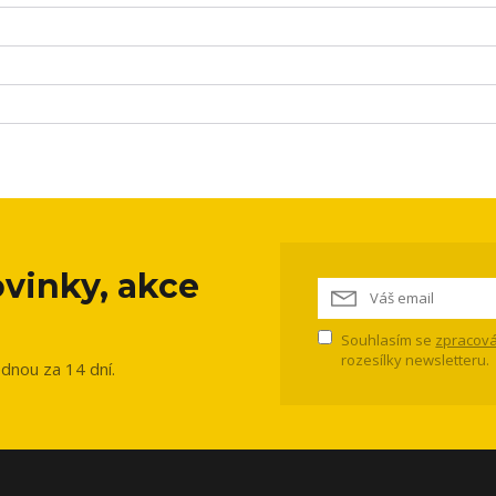
vinky, akce
Souhlasím se
zpracová
rozesílky newsletteru.
ednou za 14 dní.