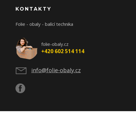
KONTAKTY
Folie - obaly - balící technika
folie-obaly.cz
+420 602 514 114
info@folie-obaly.cz