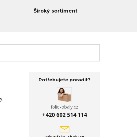
Široký sortiment
Potřebujete poradit?
y,
folie-obaly.cz
+420 602 514 114
info@folie-obaly.cz