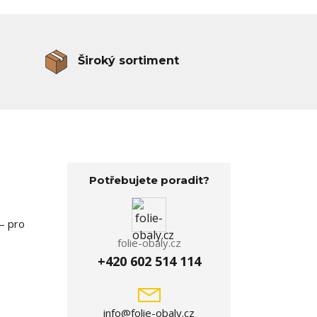
Široký sortiment
Potřebujete poradit?
– pro
folie-obaly.cz
+420 602 514 114
info@folie-obaly.cz