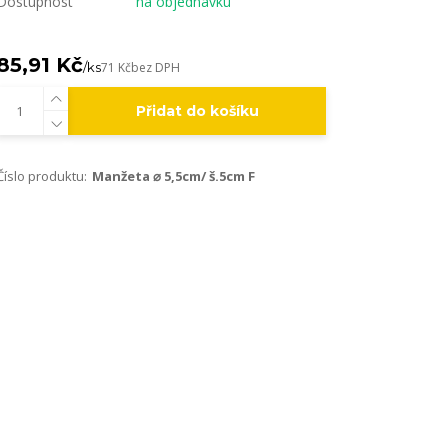
Dostupnost
na objednávku
85,91 Kč
/
ks
71 Kč
bez DPH
Přidat do košíku
Číslo produktu:
Manžeta ⌀ 5,5cm/ š.5cm F