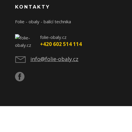
KONTAKTY
Folie - obaly - balící technika
folie-obaly.cz
+420 602 514 114
info@folie-obaly.cz