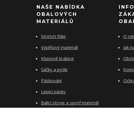
NAŠE NABÍDKA
INF
OBALOVÝCH
ZÁK
MATERIÁLŮ
OBA
Stretch fólie
O ná
Výplňový materiál
Jak 
Klopové krabice
Obch
Sáčky a pytle
Kont
Páskování
Ochr
Lepící pásky
Balící stroje a spotř.materiál