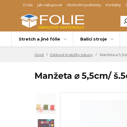
O nás
Jak nakupovat
Obchodní podmínky
Kontakty
Stretch a jiné fólie
Balící stroje
Úvod
Dárkové krabičky tubusy
Manžeta ⌀ 5,5cm
Manžeta ⌀ 5,5cm/ š.5