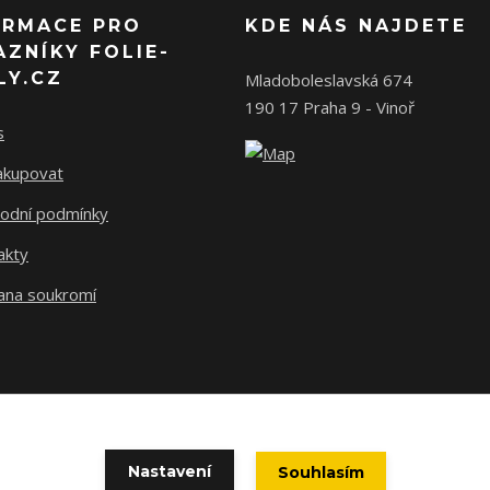
ORMACE PRO
KDE NÁS NAJDETE
AZNÍKY FOLIE-
LY.CZ
Mladoboleslavská 674
190 17 Praha 9 - Vinoř
s
nakupovat
odní podmínky
akty
ana soukromí
Nastavení
Souhlasím