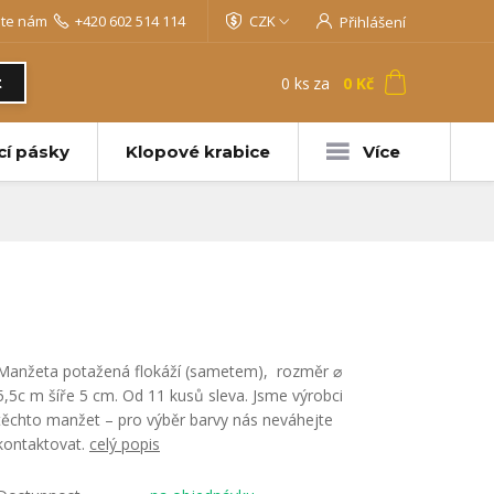
jte nám
+420 602 514 114
CZK
Přihlášení
0
ks
za
0 Kč
t
cí pásky
Klopové krabice
Více
Manžeta potažená flokáží (sametem), rozměr ⌀
5,5c m šíře 5 cm. Od 11 kusů sleva. Jsme výrobci
těchto manžet – pro výběr barvy nás neváhejte
kontaktovat.
celý popis