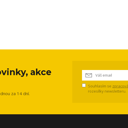
vinky, akce
Souhlasím se
zpracová
rozesílky newsletteru.
ednou za 14 dní.