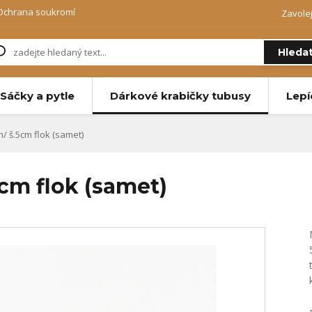
Ochrana soukromí
Zavole
Hleda
Sáčky a pytle
Dárkové krabičky tubusy
Lepí
/ š.5cm flok (samet)
cm flok (samet)