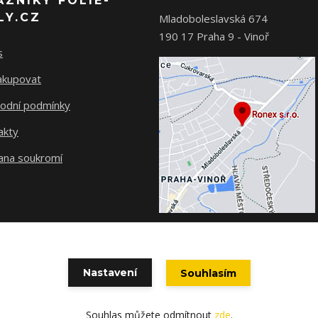
AZNÍKY FOLIE-
LY.CZ
Mladoboleslavská 674
190 17 Praha 9 - Vinoř
s
nakupovat
odní podmínky
akty
ana soukromí
Nastavení
Souhlasím
© Ronex s.r.o.
Souhlas můžete odmítnout
zde
.