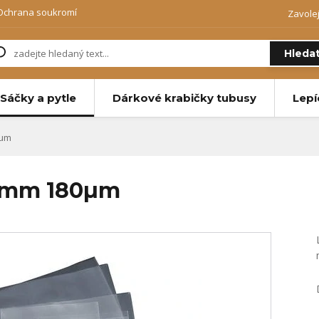
Ochrana soukromí
Zavole
Hleda
Sáčky a pytle
Dárkové krabičky tubusy
Lepí
0µm
50mm 180µm