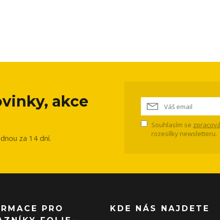
vinky, akce
Souhlasím se
zpracová
rozesílky newsletteru.
ednou za 14 dní.
ORMACE PRO
KDE NÁS NAJDETE