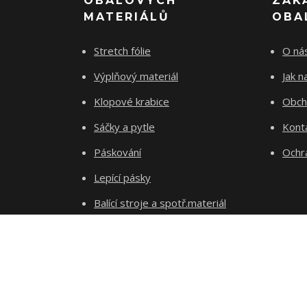
OBALOVÝCH
ZÁK
MATERIÁLŮ
OBA
Stretch fólie
O ná
Výplňový materiál
Jak 
Klopové krabice
Obch
Sáčky a pytle
Kont
Páskování
Ochr
Lepící pásky
Balící stroje a spotř.materiál