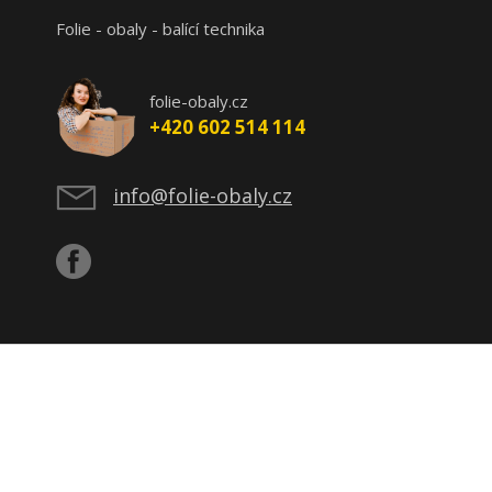
Folie - obaly - balící technika
folie-obaly.cz
+420 602 514 114
info@folie-obaly.cz