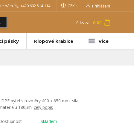
jte nám
+420 602 514 114
CZK
Přihlášení
0
ks
za
0 Kč
t
cí pásky
Klopové krabice
Více
LDPE pytel s rozměry 400 x 650 mm, síla
materiálu 180µm.
celý popis
Dostupnost
Skladem