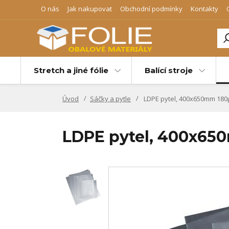
O nás
Jak nakupovat
Obchodní podmínky
Kontakty
Stretch a jiné fólie
Balící stroje
Úvod
Sáčky a pytle
LDPE pytel, 400x650mm 18
LDPE pytel, 400x6