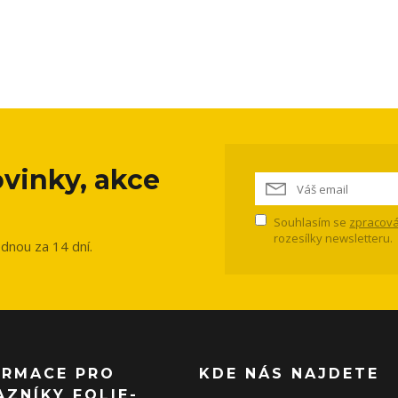
vinky, akce
Souhlasím se
zpracová
rozesílky newsletteru.
ednou za 14 dní.
ORMACE PRO
KDE NÁS NAJDETE
AZNÍKY FOLIE-