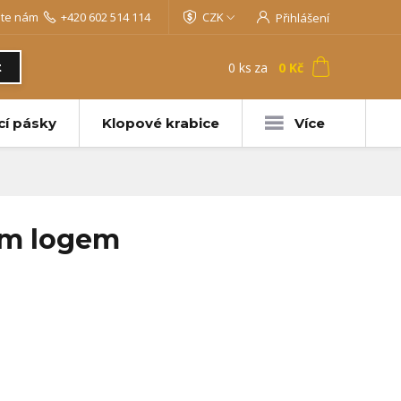
jte nám
+420 602 514 114
CZK
Přihlášení
0
ks
za
0 Kč
t
cí pásky
Klopové krabice
Více
ím logem