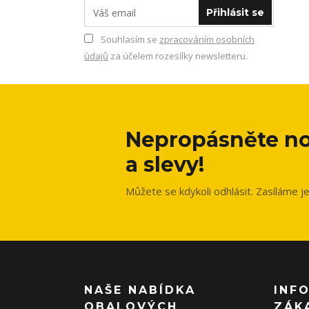
Přihlásit se
Souhlasím se
zpracováním osobních
údajů
za účelem rozesílky newsletteru.
Nepropásněte no
a slevy!
Můžete se kdykoli odhlásit. Zasíláme j
NAŠE NABÍDKA
INF
OBALOVÝCH
ZÁK