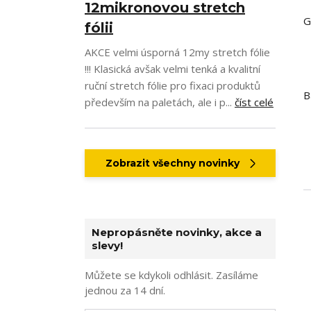
12mikronovou stretch
G
fólii
AKCE velmi úsporná 12my stretch fólie
!!! Klasická avšak velmi tenká a kvalitní
ruční stretch fólie pro fixaci produktů
B
především na paletách, ale i p...
číst celé
Zobrazit všechny novinky
Nepropásněte novinky, akce a
slevy!
Můžete se kdykoli odhlásit. Zasíláme
jednou za 14 dní.