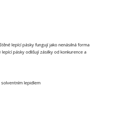
ěné lepící pásky fungují jako nenásilná forma
epící pásky odlišují zásilky od konkurence a
 solventním lepidlem