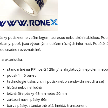
ásky potiskneme vaším logem, adresou nebo akční nabídkou. Potišt
eklamy, popř. jsou výborným nosičem různých informací. Potištěné l
sou snadno rozeznatelné.
harakteristika:
standartně na PP nosiči ( 28my) s akrylátovým lepidlem nebo
potisk 1 - 6 barev
technologie tisku: vrchní potisk nebo sendwich( neodírá se)
hlučná nebo nehlučná
běžná šíře pásky 48mm nebo 50mm
základní návin pásky 66m
barva pásky: standartně bílá, hnědá, transparent