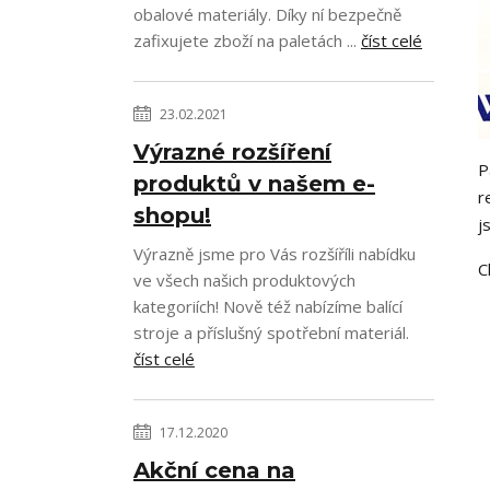
obalové materiály. Díky ní bezpečně
zafixujete zboží na paletách ...
číst celé
23.02.2021
Výrazné rozšíření
P
produktů v našem e-
r
shopu!
j
Výrazně jsme pro Vás rozšíříli nabídku
C
ve všech našich produktových
kategoriích! Nově též nabízíme balící
stroje a příslušný spotřební materiál.
číst celé
17.12.2020
Akční cena na