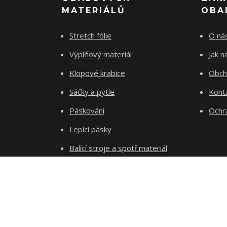
MATERIÁLŮ
OBA
Stretch fólie
O ná
Výplňový materiál
Jak 
Klopové krabice
Obch
Sáčky a pytle
Kont
Páskování
Ochr
Lepící pásky
Balící stroje a spotř.materiál