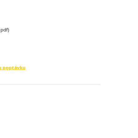
 pdf)
u poptávku