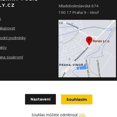
LY.CZ
Mladoboleslavská 674
190 17 Praha 9 - Vinoř
s
nakupovat
odní podmínky
akty
ana soukromí
Nastavení
Souhlasím
© Ronex s.r.o.
Souhlas můžete odmítnout
zde
.