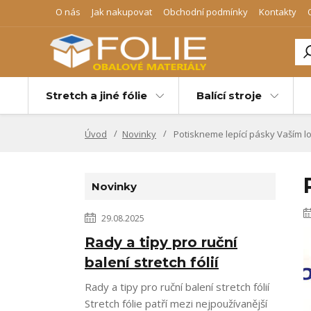
O nás
Jak nakupovat
Obchodní podmínky
Kontakty
Stretch a jiné fólie
Balící stroje
Úvod
Novinky
Potiskneme lepící pásky Vaším 
Novinky
29.08.2025
Rady a tipy pro ruční
balení stretch fólií
Rady a tipy pro ruční balení stretch fólií
Stretch fólie patří mezi nejpoužívanější