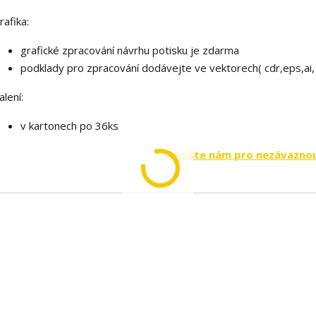
rafika:
grafické zpracování návrhu potisku je zdarma
podklady pro zpracování dodávejte ve vektorech( cdr,eps,ai,
alení:
v kartonech po 36ks
Napište nám pro nezávazno