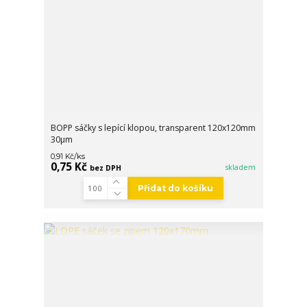
BOPP sáčky s lepící klopou, transparent 120x120mm
30µm
/
ks
0,91 Kč
0,75 Kč
skladem
bez DPH
Přidat do košíku