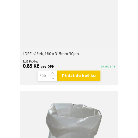
LDPE sáček, 180 x 315mm 30µm
/
ks
1,03 Kč
0,85 Kč
skladem
bez DPH
Přidat do košíku