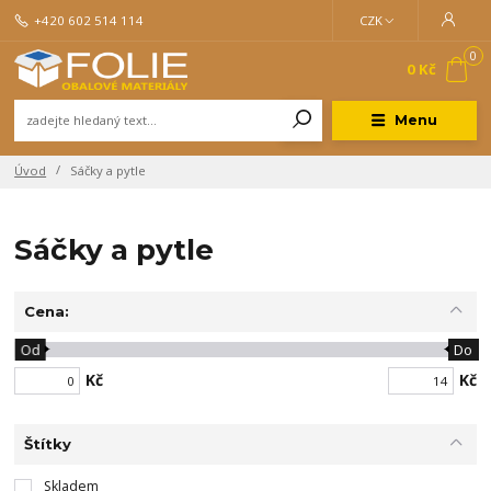
+420 602 514 114
CZK
0
0 Kč
Menu
Úvod
Sáčky a pytle
Sáčky a pytle
Cena:
Od
Do
Kč
Kč
Štítky
Skladem