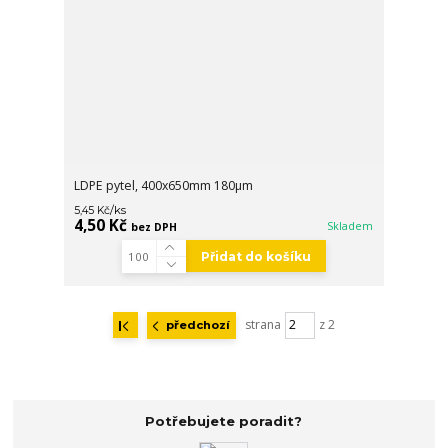
LDPE pytel, 400x650mm 180µm
/
ks
5,45 Kč
4,50 Kč
Skladem
bez DPH
Přidat do košíku
strana
z 2
předchozí
Potřebujete poradit?