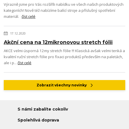
Výrazně jsme pro Vás rozšíříli nabídku ve všech našich produktových
kategoriích! Nově též nabízíme balící stroje a příslušný spotřební
materiál.
číst celé
17.12.2020
Akční cena na 12mikronovou stretch fólii
AKCE velmi úsporná 12my stretch fólie !!! Klasická avšak velmi tenká a
kvalitní ruční stretch fólie pro fixaci produktů především na paletách,
ale i p...
číst celé
Zobrazit všechny novinky
S námi zabalíte cokoliv
Spolehlivá doprava