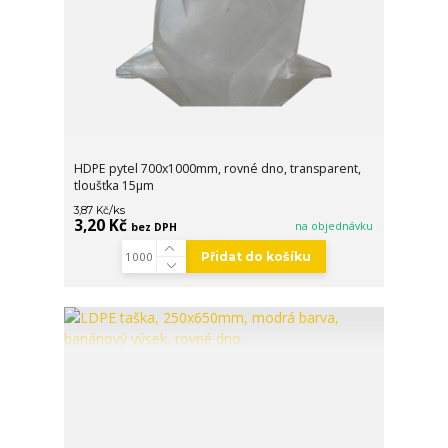
HDPE pytel 700x1000mm, rovné dno, transparent,
tloušťka 15µm
/
ks
3,87 Kč
3,20 Kč
na objednávku
bez DPH
Přidat do košíku