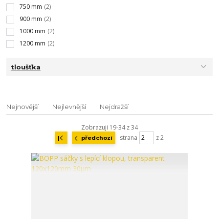
750 mm
(2)
900 mm
(2)
1000 mm
(2)
1200 mm
(2)
tloušťka
Nejnovější
Nejlevnější
Nejdražší
Zobrazuji 19-34 z 34
strana
z 2
předchozí