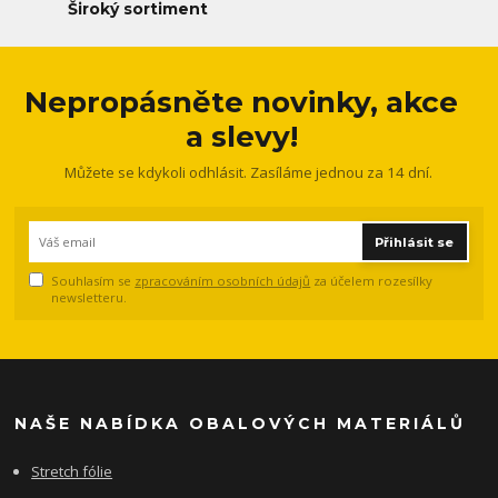
Široký sortiment
Nepropásněte novinky, akce
a slevy!
Můžete se kdykoli odhlásit. Zasíláme jednou za 14 dní.
Přihlásit se
Souhlasím se
zpracováním osobních údajů
za účelem rozesílky
newsletteru.
NAŠE NABÍDKA OBALOVÝCH MATERIÁLŮ
Stretch fólie