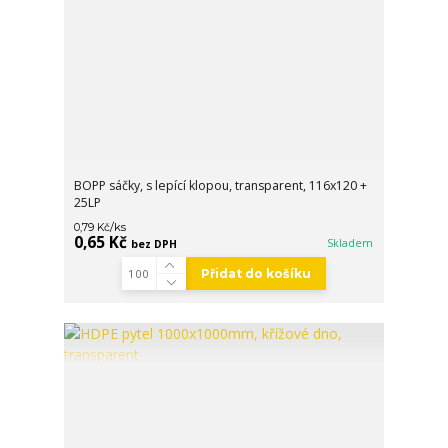
BOPP sáčky, s lepící klopou, transparent, 116x120 +
25LP
/
ks
0,79 Kč
0,65 Kč
Skladem
bez DPH
Přidat do košíku